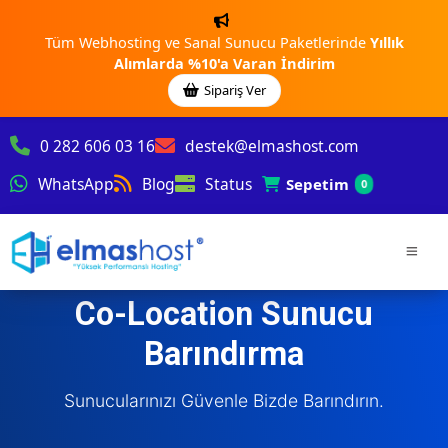
Tüm Webhosting ve Sanal Sunucu Paketlerinde
Yıllık
Alımlarda %10'a Varan İndirim
Sipariş Ver
0 282 606 03 16
destek@elmashost.com
WhatsApp
Blog
Status
Sepetim
0
Co-Location Sunucu
Barındırma
Sunucularınızı Güvenle Bizde Barındırın.