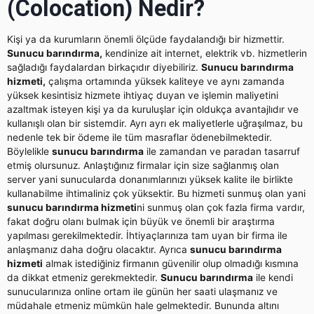
(Colocation) Nedir?
Kişi ya da kurumların önemli ölçüde faydalandığı bir hizmettir.
Sunucu barındırma,
kendinize ait internet, elektrik vb. hizmetlerin
sağladığı faydalardan birkaçıdır diyebiliriz.
Sunucu barındırma
hizmeti,
çalışma ortamında yüksek kaliteye ve aynı zamanda
yüksek kesintisiz hizmete ihtiyaç duyan ve işlemin maliyetini
azaltmak isteyen kişi ya da kuruluşlar için oldukça avantajlıdır ve
kullanışlı olan bir sistemdir. Ayrı ayrı ek maliyetlerle uğraşılmaz, bu
nedenle tek bir ödeme ile tüm masraflar ödenebilmektedir.
Böylelikle
sunucu barındırma
ile zamandan ve paradan tasarruf
etmiş olursunuz. Anlaştığınız firmalar için size sağlanmış olan
server yani sunucularda donanımlarınızı yüksek kalite ile birlikte
kullanabilme ihtimaliniz çok yüksektir. Bu hizmeti sunmuş olan yani
sunucu barındırma hizmeti
ni sunmuş olan çok fazla firma vardır,
fakat doğru olanı bulmak için büyük ve önemli bir araştırma
yapılması gerekilmektedir. İhtiyaçlarınıza tam uyan bir firma ile
anlaşmanız daha doğru olacaktır. Ayrıca
sunucu barındırma
hizmeti
almak istediğiniz firmanın güvenilir olup olmadığı kısmına
da dikkat etmeniz gerekmektedir.
Sunucu barındırma
ile kendi
sunucularınıza online ortam ile günün her saati ulaşmanız ve
müdahale etmeniz mümkün hale gelmektedir. Bununda altını